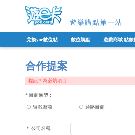
遊樂購點第一站
兌換yoe數位點
數位購點
遊戲商城 點數
合作提案
標記 * 為必填項目
*
廠商類型：
遊戲廠商
通路廠商
＊
公司名稱：