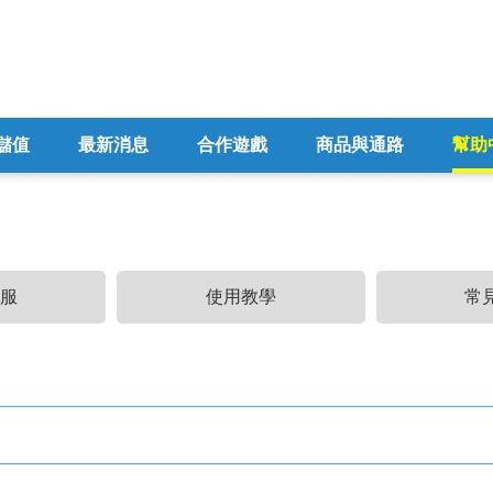
儲值
最新消息
合作遊戲
商品與通路
幫助
服
使用教學
常