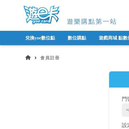
遊樂購點第一站
兌換yoe數位點
數位購點
遊戲商城 點數
會員註冊
門
+
設