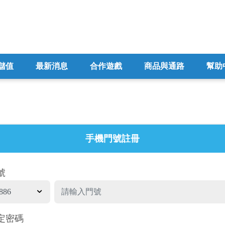
儲值
最新消息
合作遊戲
商品與通路
幫助
手機門號註冊
號
886
定密碼